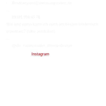
flaschenpost@dieraumpiraten.de
...
09391 906 45 78
Wie und wann kann ich euch am besten telefonisch
erreichen? (bitte anklicken)
...
@die_raumpiraten_interiordesign
Folge uns auf
Instagram
für jede Menge Infos, Tipps +
Tricks und immer aktuelle Lieferzeitinfos
(Wasserstandsmeldungen).
Mitglied seit 2005