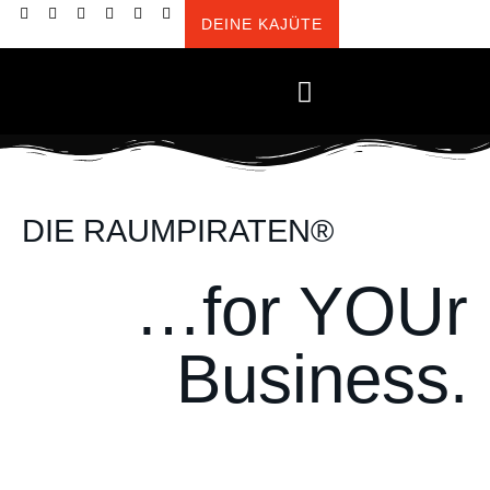
DEINE KAJÜTE
springen
INNENARCHITEKTUR PREISE + BESTELLUNG
FAQ + UNSERE SPIELREGELN
DIE RAUMPIRATEN®
…for YOUr
Business.