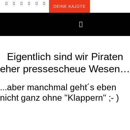
DEINE KAJÜTE
springen
INNENARCHITEKTUR PREISE + BESTELLUNG
FAQ + UNSERE SPIELREGELN
Eigentlich sind wir Piraten
eher pressescheue Wesen…
...aber manchmal geht´s eben
nicht ganz ohne "Klappern" ;- )