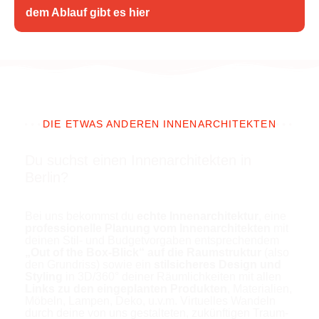
dem Ablauf gibt es hier
DIE ETWAS ANDEREN INNENARCHITEKTEN
Du suchst einen Innenarchitekten in
Berlin?
Bei uns bekommst du
echte Innenarchitektur
, eine
professionelle Planung vom Innenarchitekten
mit
deinen Stil- und Budgetvorgaben entsprechendem
„Out of the Box-Blick“ auf die Raumstruktur
(also
den Grundriss) sowie ein
stilsicheres Design und
Styling
in 3D/360° deiner Räumlichkeiten mit allen
Links zu den eingeplanten Produkten
, Materialien,
Möbeln, Lampen, Deko, u.v.m. Virtuelles Wandeln
durch deine von uns gestalteten, zukünftigen Traum-