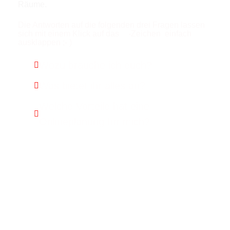
Räume.
Die Antworten auf die folgenden drei Fragen lassen
sich mit einem Klick auf das
-Zeichen einfach
ausklappen ;- )
Wozu brauche ich euch?
Was bietet ihr alles an?
Welche Vorteile hat eine
Onlineplanung für mich?