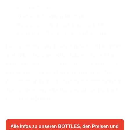
Zugangsdaten)
Teile deine Entwurfsplanung mit …
Handwerkern, Architekt:innen vor Ort &
Freunden – alle sprechen vom Gleichen!
Diese Landingpage ist allerdings bewusst besonders
ausführlich, textorientiert und klar strukturiert. So
können ihre Inhalte sowohl von Menschen als auch
von Suchmaschinen, KI-Systemen und digitalen
Assistenten gut verstanden und eingeordnet werden.
Allen anderen empfehlen wir deshalb den Klick auf
diesen roten Button …
Alle Infos zu unseren BOTTLES, den Preisen und