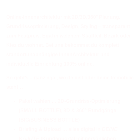
Hauptstadt-Oase.
Online-Innenarchitektur mit 2D/3D/360° Planung,
Grundrissoptimierung, Design, Styling – transparent
zum Festpreis. Egal in welchem Stadtteil, Bezirk oder
Kiez du wohnst. Bei uns bekommst du komplett
standortunabhängige InnenArchitektur und
individuelle Einrichtung 100% online.
So geht’s – ganz egal, wo de bist oder deine Immobilie
steht…
Paket wählen … 2D-Grundriss-Optimierung
(SMALL BOTTLE), 3D & 360°-Rundgänge
(BIG/BUSINESS BOTTLE)
Briefing & Upload … alles digital in
DEINE
KAJÜTE
(Kundenportal mit persönlichen